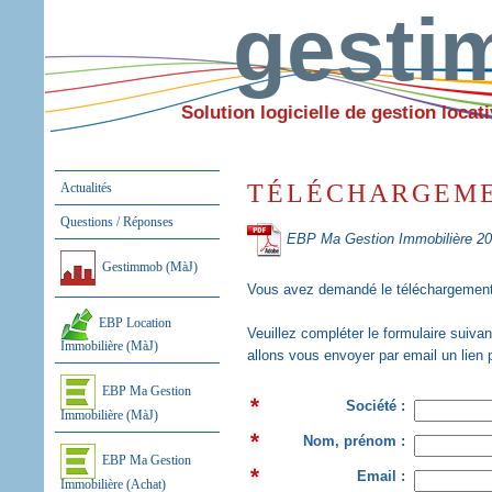
gest
Solution logicielle de gestion locati
TÉLÉCHARGEM
Actualités
Questions / Réponses
EBP Ma Gestion Immobilière 202
Gestimmob (MàJ)
Vous avez demandé le téléchargement d
EBP Location
Veuillez compléter le formulaire suiva
Immobilière (MàJ)
allons vous envoyer par email un lien 
EBP Ma Gestion
Société :
Immobilière (MàJ)
Nom, prénom :
EBP Ma Gestion
Email :
Immobilière (Achat)