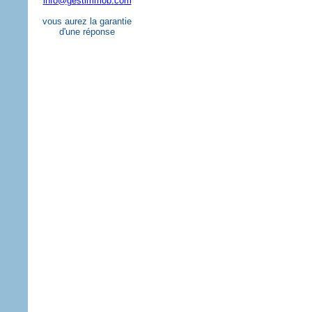
i
n
f
o
@
g
e
s
t
i
m
m
o
b
.
c
o
m
vous aurez la garantie
d'une réponse