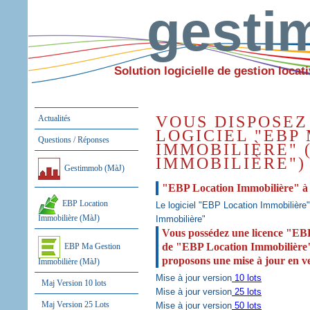
gest
Solution logicielle de gestion locati
VOUS DISPOSEZ
Actualités
LOGICIEL "EBP
Questions / Réponses
IMMOBILIÈRE" 
IMMOBILIÈRE")
Gestimmob (MàJ)
"EBP Location Immobilière" à 
EBP Location
Le logiciel "EBP Location Immobilièr
Immobilière (MàJ)
Immobilière"
Vous possédez une licence "EBP
de "EBP Location Immobilière" 
EBP Ma Gestion
proposons une mise à jour en v
Immobilière (MàJ)
Mise à jour version
10 lots
Maj Version 10 lots
Mise à jour version
25 lots
Maj Version 25 Lots
Mise à jour version
50 lots