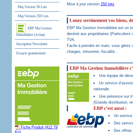
Mise à jour version
250 lots
Maj Version 50 Lots
Maj Version 250 Lots
Louez sereinement vos biens, de 
EBP Ma Gestion Immobilière est un log
EBP Ma Gestion
destiné aux propriétaires (Particuliers
Immobilière (Achat)
TVA.
Inscription Newsletter
Facile à prendre en main, vous gérez v
charges, trésorerie, fiscalité...
Essayer gratuitement
EBP Ma Gestion Immobilière c’e
Une équipe de déve
Un service d’assista
nationale
Une présence sur In
(Grande distribution, r
EBP c’est aussi :
Un service
Des servic
Fiche Produit (412.79
Des offres
Ko)