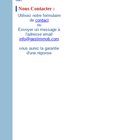
Nous Contacter :
Utilisez notre formulaire
de
contact
ou
Envoyer un message à
l'adresse email
i
n
f
o
@
g
e
s
t
i
m
m
o
b
.
c
o
m
vous aurez la garantie
d'une réponse