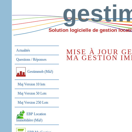
gest
Solution logicielle de gestion locati
MISE À JOUR G
Actualités
MA GESTION IM
Questions / Réponses
Gestimmob (MàJ)
Maj Version 10 lots
Maj Version 50 Lots
Maj Version 250 Lots
EBP Location
Immobilière (MàJ)