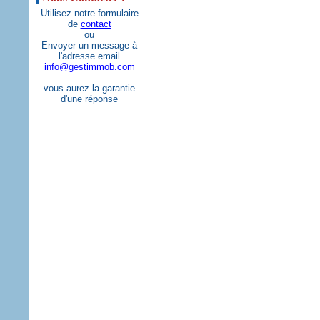
Utilisez notre formulaire
de
contact
ou
Envoyer un message à
l'adresse email
i
n
f
o
@
g
e
s
t
i
m
m
o
b
.
c
o
m
vous aurez la garantie
d'une réponse